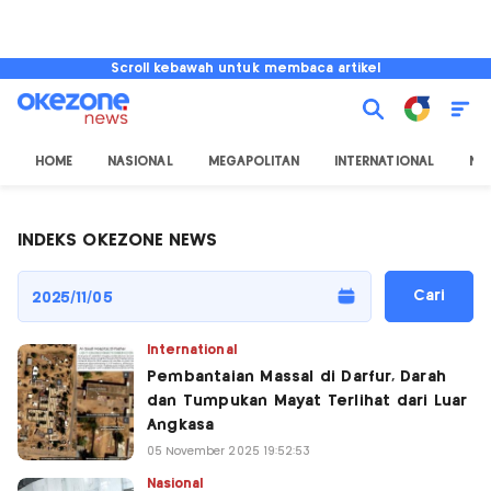
Scroll kebawah untuk membaca artikel
HOME
NASIONAL
MEGAPOLITAN
INTERNATIONAL
NU
INDEKS OKEZONE NEWS
Cari
International
Pembantaian Massal di Darfur, Darah
dan Tumpukan Mayat Terlihat dari Luar
Angkasa
05 November 2025 19:52:53
Nasional