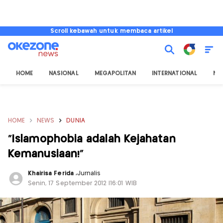
Scroll kebawah untuk membaca artikel
HOME
NASIONAL
MEGAPOLITAN
INTERNATIONAL
NU
HOME
NEWS
DUNIA
"Islamophobia adalah Kejahatan
Kemanusiaan!"
Khairisa Ferida
,
Jurnalis
Senin, 17 September 2012 |16:01 WIB