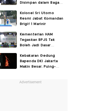
Disimpan dalam Bagasi
Honda Jazz
Kolonel Sri Utomo
Resmi Jabat Komandan
Brigif 1 Marinir
Kementerian HAM
Tegaskan BPJS Tak
Boleh Jadi Dasar
Perbedaan Kualitas
Kebakaran Gedung
Layanan Kesehatan
Bapenda DKI Jakarta
Makin Besar, Puing-
Puing Berjatuhan
Advertisement