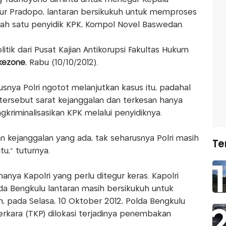
Timur Pradopo, lantaran bersikukuh untuk memproses
lah satu penyidik KPK, Kompol Novel Baswedan.
itik dari Pusat Kajian Antikorupsi Fakultas Hukum
kezone
, Rabu (10/10/2012).
ya Polri ngotot melanjutkan kasus itu, padahal
ersebut sarat kejanggalan dan terkesan hanya
gkriminalisasikan KPK melalui penyidiknya.
an kejanggalan yang ada, tak seharusnya Polri masih
Te
u," tuturnya.
anya Kapolri yang perlu ditegur keras. Kapolri
da Bengkulu lantaran masih bersikukuh untuk
 pada Selasa, 10 Oktober 2012, Polda Bengkulu
rkara (TKP) dilokasi terjadinya penembakan