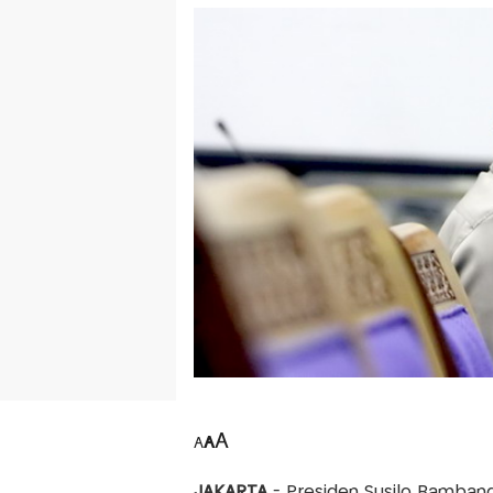
A
A
A
JAKARTA
- Presiden Susilo Bamban