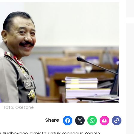
Foto: Okezone
Share
g Yudhoyono diminta untuk menegur Kepala