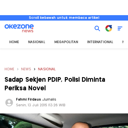
Scroll kebawah untuk membaca artikel
HOME
NASIONAL
MEGAPOLITAN
INTERNATIONAL
NU
HOME
NEWS
NASIONAL
Sadap Sekjen PDIP, Polisi Diminta
Periksa Novel
Fahmi Firdaus
,
Jurnalis
Senin, 13 Juli 2015 |13:26 WIB