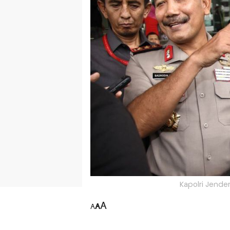
Kapolri Jender
A
A
A