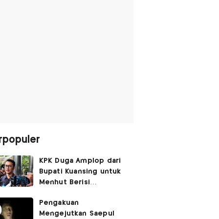
rpopuler
KPK Duga Amplop dari
Bupati Kuansing untuk
Menhut Berisi
SGD14.000,
Pengakuan
Pengembaliannya
Mengejutkan Saepul
Belum Utuh