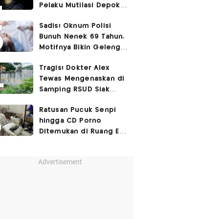
Pelaku Mutilasi Depok:
Murka Digerayangi
Sadis! Oknum Polisi
Korban di Kontrakan
Bunuh Nenek 69 Tahun,
Motifnya Bikin Geleng
Kepala
Tragis! Dokter Alex
Tewas Mengenaskan di
Samping RSUD Siak
Akibat Suntikan
Ratusan Pucuk Senpi
Rocuronium
hingga CD Porno
Ditemukan di Ruang Eks
Ketua Yayasan Sekolah
Advertisement