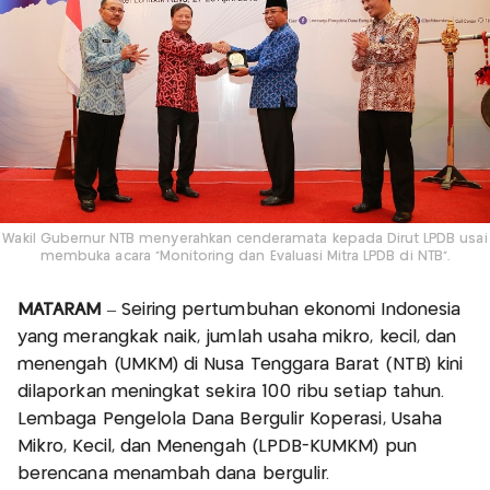
Wakil Gubernur NTB menyerahkan cenderamata kepada Dirut LPDB usai
membuka acara "Monitoring dan Evaluasi Mitra LPDB di NTB".
MATARAM
– Seiring pertumbuhan ekonomi Indonesia
yang merangkak naik, jumlah usaha mikro, kecil, dan
menengah (UMKM) di Nusa Tenggara Barat (NTB) kini
dilaporkan meningkat sekira 100 ribu setiap tahun.
Lembaga Pengelola Dana Bergulir Koperasi, Usaha
Mikro, Kecil, dan Menengah (LPDB-KUMKM) pun
berencana menambah dana bergulir.