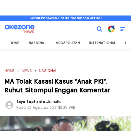
Scroll kebawah untuk membaca artikel
HOME
NASIONAL
MEGAPOLITAN
INTERNATIONAL
NU
HOME
NEWS
NASIONAL
MA Tolak Kasasi Kasus "Anak PKI",
Ruhut Sitompul Enggan Komentar
Bayu Septianto
,
Jurnalis
Rabu, 23 Agustus 2017 |12:39 WIB