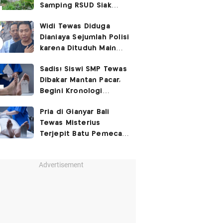
Samping RSUD Siak
Akibat Suntikan
Widi Tewas Diduga
Rocuronium
Dianiaya Sejumlah Polisi
karena Dituduh Main
Judol
Sadis! Siswi SMP Tewas
Dibakar Mantan Pacar,
Begini Kronologi
Lengkapnya
Pria di Gianyar Bali
Tewas Misterius
Terjepit Batu Pemecah
Ombak
Advertisement