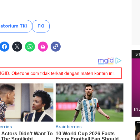
atorium TKI
TKI