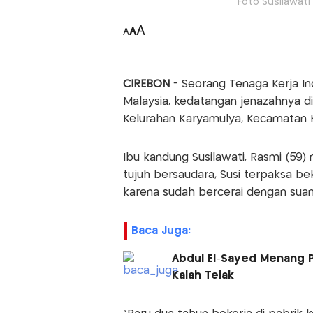
Foto Susilawat
A
A
A
CIREBON
- Seorang Tenaga Kerja Ind
Malaysia, kedatangan jenazahnya di
Kelurahan Karyamulya, Kecamatan K
Ibu kandung Susilawati, Rasmi (59
tujuh bersaudara, Susi terpaksa b
karena sudah bercerai dengan suam
Baca Juga:
Abdul El-Sayed Menang P
Kalah Telak