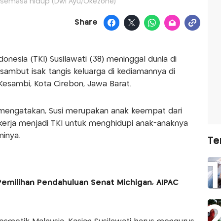
i semasa hidup (Dwi Ayu/Okezone)
Share
onesia (TKI) Susilawati (38) meninggal dunia di
sambut isak tangis keluarga di kediamannya di
esambi, Kota Cirebon, Jawa Barat.
) mengatakan, Susi merupakan anak keempat dari
ekerja menjadi TKI untuk menghidupi anak-anaknya
inya.
Te
emilihan Pendahuluan Senat Michigan, AIPAC