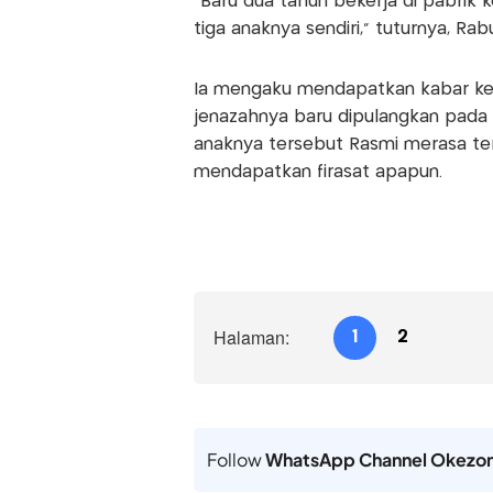
"Baru dua tahun bekerja di pabrik 
tiga anaknya sendiri," tuturnya, Rabu
Ia mengaku mendapatkan kabar kem
jenazahnya baru dipulangkan pada
anaknya tersebut Rasmi merasa te
mendapatkan firasat apapun.
Halaman:
1
2
Follow
WhatsApp Channel Okezo