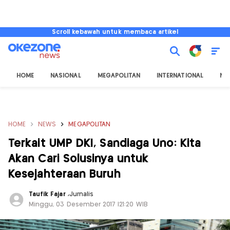
Scroll kebawah untuk membaca artikel
HOME
NASIONAL
MEGAPOLITAN
INTERNATIONAL
NU
HOME
NEWS
MEGAPOLITAN
Terkait UMP DKI, Sandiaga Uno: Kita
Akan Cari Solusinya untuk
Kesejahteraan Buruh
Taufik Fajar
,
Jurnalis
Minggu, 03 Desember 2017 |21:20 WIB