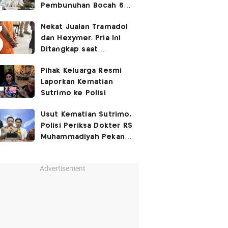
Pembunuhan Bocah 6
Tahun di Tapsel
Nekat Jualan Tramadol
Dihukum Seumur Hidup
dan Hexymer, Pria Ini
Ditangkap saat
Transaksi di Parkiran
Pihak Keluarga Resmi
Laporkan Kematian
Sutrimo ke Polisi
Usut Kematian Sutrimo,
Polisi Periksa Dokter RS
Muhammadiyah Pekan
Depan
Advertisement