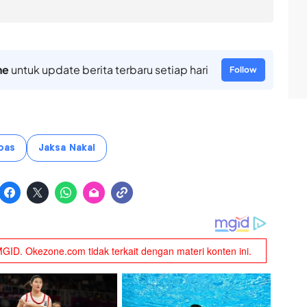
ne
untuk update berita terbaru setiap hari
Follow
pas
Jaksa Nakal