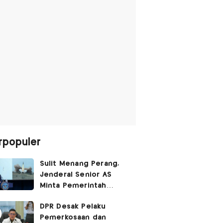
rpopuler
Sulit Menang Perang,
Jenderal Senior AS
Minta Pemerintah
Trump Cari Jalan Damai
DPR Desak Pelaku
Lawan Iran
Pemerkosaan dan