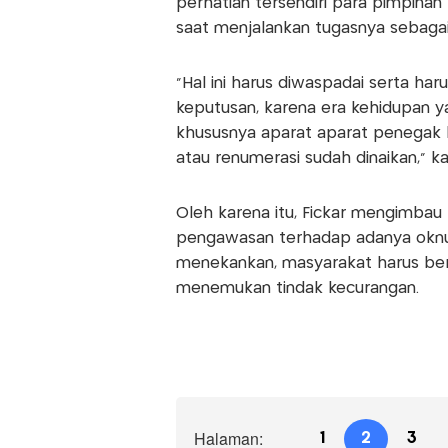
perhatian tersendiri para pimpin
saat menjalankan tugasnya sebaga
"Hal ini harus diwaspadai serta ha
keputusan, karena era kehidupan y
khususnya aparat aparat penegak
atau renumerasi sudah dinaikan," ka
Oleh karena itu, Fickar mengimba
pengawasan terhadap adanya oknum
menekankan, masyarakat harus bera
menemukan tindak kecurangan.
Halaman:
1
2
3