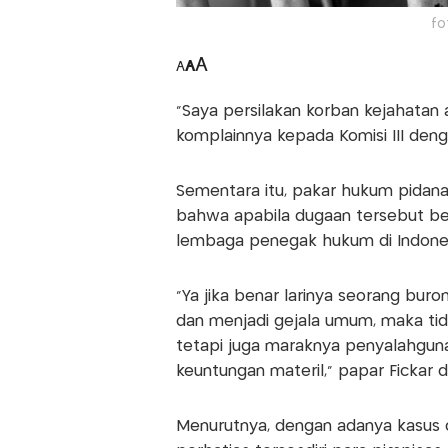
fo
A
A
A
"Saya persilakan korban kejahata
komplainnya kepada Komisi III deng
Sementara itu, pakar hukum pidana 
bahwa apabila dugaan tersebut ben
lembaga penegak hukum di Indones
"Ya jika benar larinya seorang buro
dan menjadi gejala umum, maka t
tetapi juga maraknya penyalahgun
keuntungan materil," papar Fickar d
Menurutnya, dengan adanya kasus d