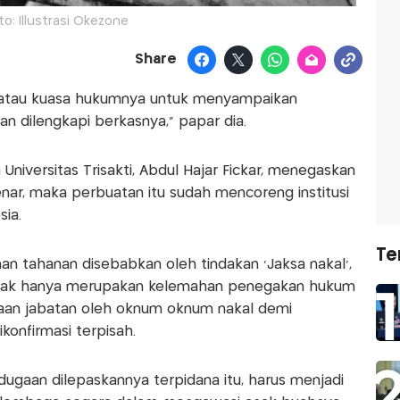
to: Illustrasi Okezone
Share
n atau kuasa hukumnya untuk menyampaikan
an dilengkapi berkasnya," papar dia.
Universitas Trisakti, Abdul Hajar Fickar, menegaskan
ar, maka perbuatan itu sudah mencoreng institusi
ia.
Te
nan tahanan disebabkan oleh tindakan 'Jaksa nakal',
idak hanya merupakan kelemahan penegakan hukum
aan jabatan oleh oknum oknum nakal demi
ikonfirmasi terpisah.
ugaan dilepaskannya terpidana itu, harus menjadi