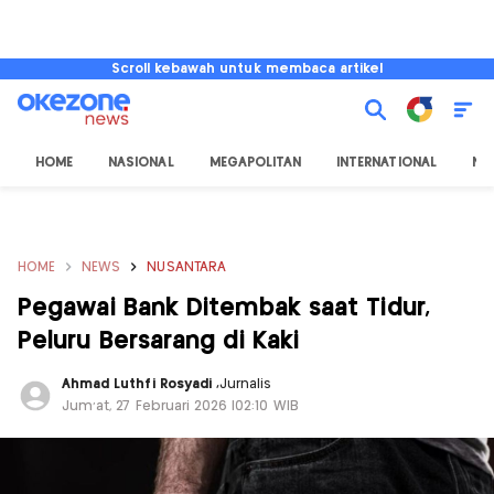
Scroll kebawah untuk membaca artikel
HOME
NASIONAL
MEGAPOLITAN
INTERNATIONAL
NU
HOME
NEWS
NUSANTARA
Pegawai Bank Ditembak saat Tidur,
Peluru Bersarang di Kaki
Ahmad Luthfi Rosyadi
,
Jurnalis
Jum'at, 27 Februari 2026 |02:10 WIB