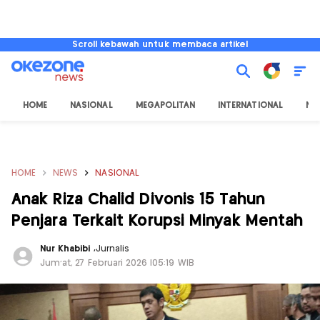
Scroll kebawah untuk membaca artikel
HOME
NASIONAL
MEGAPOLITAN
INTERNATIONAL
NU
HOME
NEWS
NASIONAL
Anak Riza Chalid Divonis 15 Tahun
Penjara Terkait Korupsi Minyak Mentah
Nur Khabibi
,
Jurnalis
Jum'at, 27 Februari 2026 |05:19 WIB