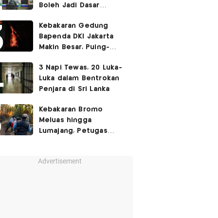
Boleh Jadi Dasar
Perbedaan Kualitas
Kebakaran Gedung
Layanan Kesehatan
Bapenda DKI Jakarta
Makin Besar, Puing-
Puing Berjatuhan
3 Napi Tewas, 20 Luka-
Luka dalam Bentrokan
Penjara di Sri Lanka
Kebakaran Bromo
Meluas hingga
Lumajang, Petugas
Gabungan Buat Sekat
Api
Advertisement