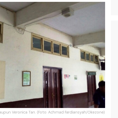
maupun Veronica Tan. (Foto: Achmad Fardiansyah/Okezone)