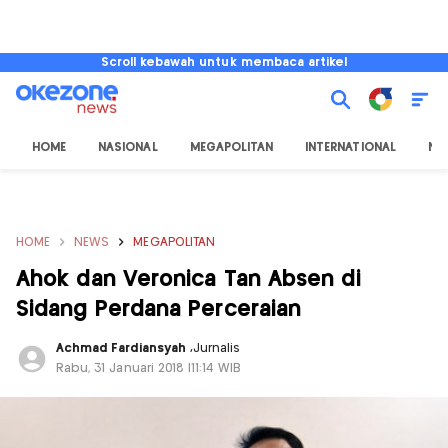
Scroll kebawah untuk membaca artikel
HOME
NASIONAL
MEGAPOLITAN
INTERNATIONAL
NU
HOME
NEWS
MEGAPOLITAN
Ahok dan Veronica Tan Absen di
Sidang Perdana Perceraian
Achmad Fardiansyah
,
Jurnalis
Rabu, 31 Januari 2018 |11:14 WIB