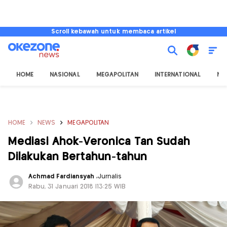
Scroll kebawah untuk membaca artikel
HOME
NASIONAL
MEGAPOLITAN
INTERNATIONAL
NU
HOME
NEWS
MEGAPOLITAN
Mediasi Ahok-Veronica Tan Sudah
Dilakukan Bertahun-tahun
Achmad Fardiansyah
,
Jurnalis
Rabu, 31 Januari 2018 |13:25 WIB