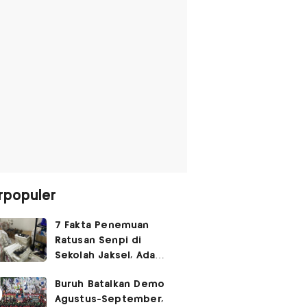
rpopuler
7 Fakta Penemuan
Ratusan Senpi di
Sekolah Jaksel, Ada
Dugaan Narkoba hingga
Buruh Batalkan Demo
Ruang Bunker
Agustus-September,