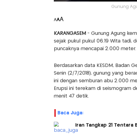
Gunung Agu
A
A
A
KARANGASEM
- Gunung Agung kembal
sejak pukul pukul 06.19 Wita tadi,
puncaknya mencapai 2.000 meter.
Berdasarkan data KESDM, Badan G
Senin (2/7/2018), gunung yang ber
ini dengan semburan abu 2.000 mete
Erupsi ini terekam di seismogram
menit 47 detik.
Baca Juga:
Iran Tangkap 21 Tentara