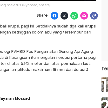
ng meletus (Nyoman/Antara)
Share
i erupsi, pagi ini. Setidaknya sudah tiga kali erupsi
 dengan ketinggian kolom abu yang tersembur dari
eologi PVMBG Pos Pengamatan Gunung Api Agung,
ada di Karangsem itu mengalami erupsi pertama pagi
r di atas 5.142 meter dari atas permukaan laut.
Te
 dengan amplitudo maksimum 18 mm dan durasi 3
 Bayaran Mossad