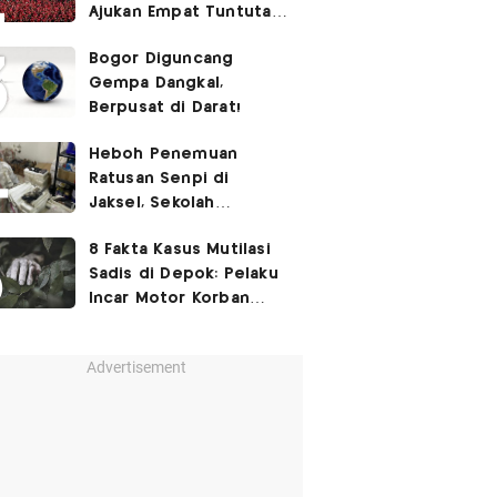
Ajukan Empat Tuntutan
ke Pemerintah
Bogor Diguncang
Gempa Dangkal,
Berpusat di Darat!
Heboh Penemuan
Ratusan Senpi di
Jaksel, Sekolah
Tegaskan Tak Ada
8 Fakta Kasus Mutilasi
Kegiatan Eskul
Sadis di Depok: Pelaku
Menembak
Incar Motor Korban
hingga Motif Terungkap
Advertisement