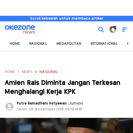
Scroll kebawah untuk membaca artikel
HOME
NASIONAL
MEGAPOLITAN
INTERNATIONAL
NU
HOME
NEWS
NASIONAL
Amien Rais Diminta Jangan Terkesan
Menghalangi Kerja KPK
Putra Ramadhani Astyawan
,
Jurnalis
Senin, 05 November 2018 |19:19 WIB