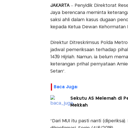
JAKARTA
– Penyidik Direktorat Res
Jaya berencana meminta keterangan
saksi ahli dalam kasus dugaan pen
kepada Ketua Dewan Kehormatan Pa
Direktur Ditreskrimsus Polda Metr
jadwal pemeriksaan terhadap pihak M
1439 Hijriah. Namun, ia belum mema
keterangan prihal pernyataan Amie
Setan".
Baca Juga:
Sekutu AS Melemah di P
Mekkah
"Dari MUI itu pasti nanti (diperiksa)