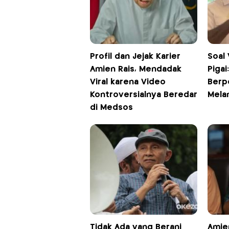
Profil dan Jejak Karier
Soal 
Amien Rais, Mendadak
Piga
Viral karena Video
Berp
Kontroversialnya Beredar
Mela
di Medsos
Tidak Ada yang Berani
Amie