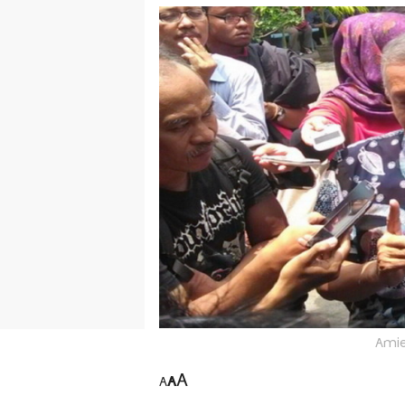
Amie
A
A
A