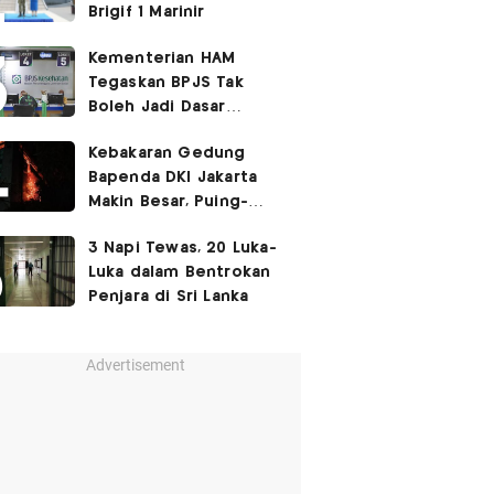
Brigif 1 Marinir
Kementerian HAM
Tegaskan BPJS Tak
Boleh Jadi Dasar
Perbedaan Kualitas
Kebakaran Gedung
Layanan Kesehatan
Bapenda DKI Jakarta
Makin Besar, Puing-
Puing Berjatuhan
3 Napi Tewas, 20 Luka-
Luka dalam Bentrokan
Penjara di Sri Lanka
Advertisement