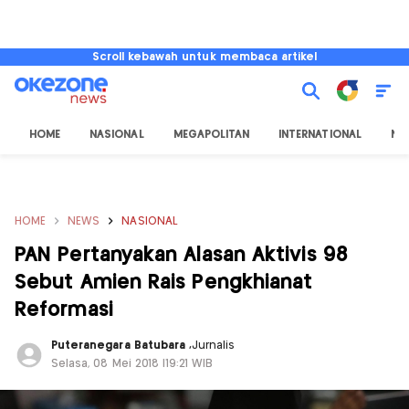
Scroll kebawah untuk membaca artikel
HOME
NASIONAL
MEGAPOLITAN
INTERNATIONAL
NU
HOME
NEWS
NASIONAL
PAN Pertanyakan Alasan Aktivis 98
Sebut Amien Rais Pengkhianat
Reformasi
Puteranegara Batubara
,
Jurnalis
Selasa, 08 Mei 2018 |19:21 WIB