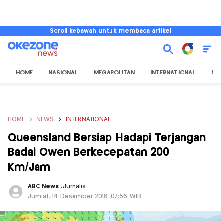
Scroll kebawah untuk membaca artikel
HOME
NASIONAL
MEGAPOLITAN
INTERNATIONAL
NU
HOME
NEWS
INTERNATIONAL
Queensland Bersiap Hadapi Terjangan
Badai Owen Berkecepatan 200
Km/Jam
ABC News
,
Jurnalis
Jum'at, 14 Desember 2018 |07:56 WIB