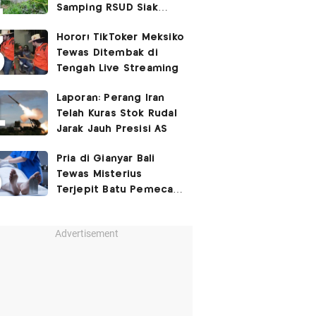
Samping RSUD Siak
Akibat Suntikan
Horor! TikToker Meksiko
Rocuronium
Tewas Ditembak di
Tengah Live Streaming
Laporan: Perang Iran
Telah Kuras Stok Rudal
Jarak Jauh Presisi AS
Pria di Gianyar Bali
Tewas Misterius
Terjepit Batu Pemecah
Ombak
Advertisement