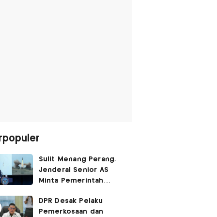
rpopuler
Sulit Menang Perang,
Jenderal Senior AS
Minta Pemerintah
Trump Cari Jalan Damai
DPR Desak Pelaku
Lawan Iran
Pemerkosaan dan