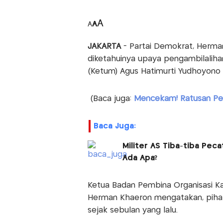
A
A
A
JAKARTA
- Partai Demokrat, Herm
diketahuinya upaya pengambilalih
(Ketum) Agus Hatimurti Yudhoyono 
(Baca juga:
Mencekam! Ratusan Pe
Baca Juga:
Militer AS Tiba-tiba Pec
Ada Apa?
Ketua Badan Pembina Organisasi Ka
Herman Khaeron mengatakan, piha
sejak sebulan yang lalu.