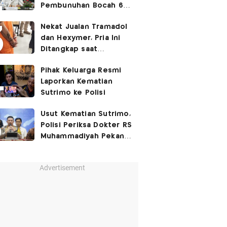
Pembunuhan Bocah 6
Tahun di Tapsel
Nekat Jualan Tramadol
Dihukum Seumur Hidup
dan Hexymer, Pria Ini
Ditangkap saat
Transaksi di Parkiran
Pihak Keluarga Resmi
Laporkan Kematian
Sutrimo ke Polisi
Usut Kematian Sutrimo,
Polisi Periksa Dokter RS
Muhammadiyah Pekan
Depan
Advertisement