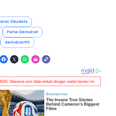
krat Dikudeta
Partai Demokrat
demokrat/PD