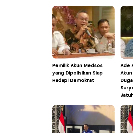
Pemilik Akun Medsos
Ade 
yang Dipolisikan Siap
Akun
Hadapi Demokrat
Duga
Sury
Jatu