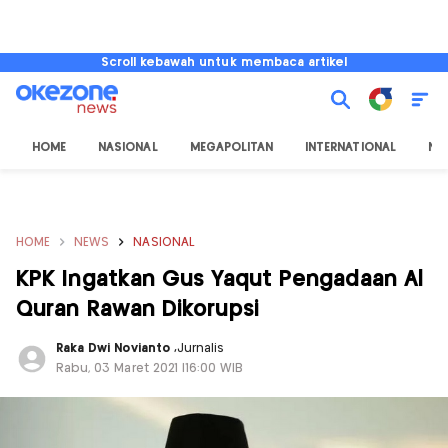
Scroll kebawah untuk membaca artikel
HOME
NASIONAL
MEGAPOLITAN
INTERNATIONAL
NU
HOME
NEWS
NASIONAL
KPK Ingatkan Gus Yaqut Pengadaan Al
Quran Rawan Dikorupsi
Raka Dwi Novianto
,
Jurnalis
Rabu, 03 Maret 2021 |16:00 WIB