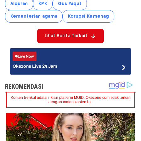
Alquran
KPK
Gus Yaqut
Kementerian agama
Korupsi Kemenag
Lihat Berita Terkait
Live Now
Okezone Live 24 Jam