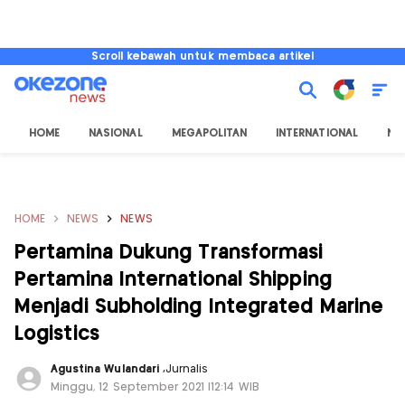
Scroll kebawah untuk membaca artikel
HOME
NASIONAL
MEGAPOLITAN
INTERNATIONAL
NU
HOME
NEWS
NEWS
Pertamina Dukung Transformasi
Pertamina International Shipping
Menjadi Subholding Integrated Marine
Logistics
Agustina Wulandari
,
Jurnalis
Minggu, 12 September 2021 |12:14 WIB