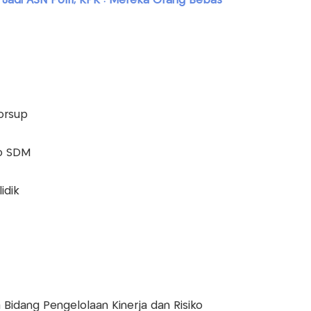
adi ASN Polri, KPK : Mereka Orang Bebas
korsup
ro SDM
idik
 Bidang Pengelolaan Kinerja dan Risiko