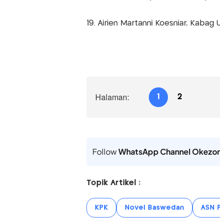
19. Airien Martanni Koesniar, Kaba
Halaman:
1
2
Follow
WhatsApp Channel Okezo
Topik Artikel :
KPK
Novel Baswedan
ASN P