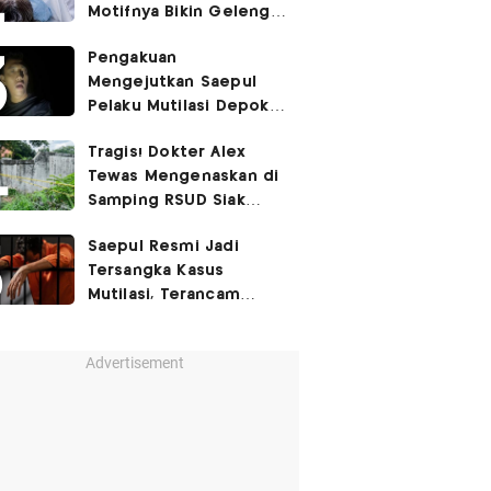
Motifnya Bikin Geleng
Kepala
Pengakuan
Mengejutkan Saepul
Pelaku Mutilasi Depok:
Murka Digerayangi
Tragis! Dokter Alex
Korban di Kontrakan
Tewas Mengenaskan di
Samping RSUD Siak
Akibat Suntikan
Saepul Resmi Jadi
Rocuronium
Tersangka Kasus
Mutilasi, Terancam
Penjara Seumur Hidup!
Advertisement