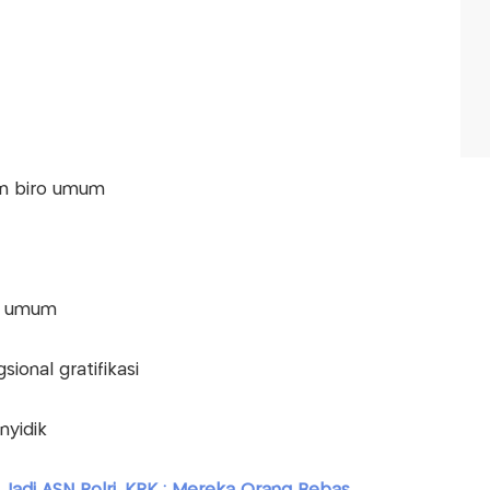
an biro umum
ro umum
ional gratifikasi
nyidik