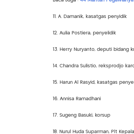
Baca Juga :
44 Mantan Pegawainya J
11. A. Damanik, kasatgas penyidik
12. Aulia Postiera, penyelidik
13. Herry Nuryanto, deputi bidang 
14. Chandra Sulistio, reksprodjo ka
15. Harun Al Rasyid, kasatgas penyel
16. Annisa Ramadhani
17. Sugeng Basuki, korsup
18. Nurul Huda Suparman, Plt Kepala