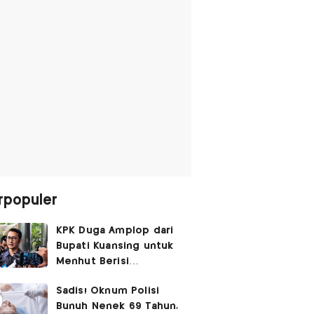
rpopuler
KPK Duga Amplop dari
Bupati Kuansing untuk
Menhut Berisi
SGD14.000,
Sadis! Oknum Polisi
Pengembaliannya
Bunuh Nenek 69 Tahun,
Belum Utuh