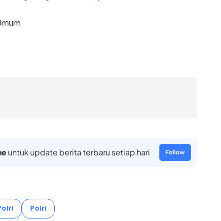
g Umum
ne
untuk update berita terbaru setiap hari
Follow
olri
Polri