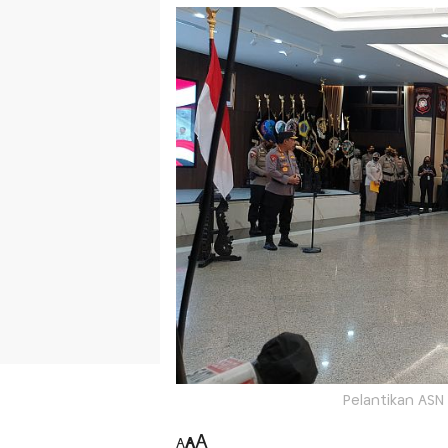
Pelantikan ASN 
A
A
A