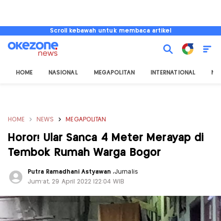
Scroll kebawah untuk membaca artikel
HOME
NASIONAL
MEGAPOLITAN
INTERNATIONAL
NU
HOME
NEWS
MEGAPOLITAN
Horor! Ular Sanca 4 Meter Merayap di
Tembok Rumah Warga Bogor
Putra Ramadhani Astyawan
,
Jurnalis
Jum'at, 29 April 2022 |22:04 WIB