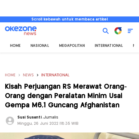
Scroll kebawah untuk membaca artikel
HOME
NASIONAL
MEGAPOLITAN
INTERNATIONAL
NU
HOME
NEWS
INTERNATIONAL
Kisah Perjuangan RS Merawat Orang-
Orang dengan Peralatan Minim Usai
Gempa M6,1 Guncang Afghanistan
Susi Susanti
,
Jurnalis
Minggu, 26 Juni 2022 |18:35 WIB