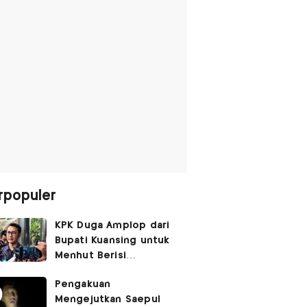
rpopuler
KPK Duga Amplop dari
Bupati Kuansing untuk
Menhut Berisi
SGD14.000,
Pengakuan
Pengembaliannya
Mengejutkan Saepul
Belum Utuh