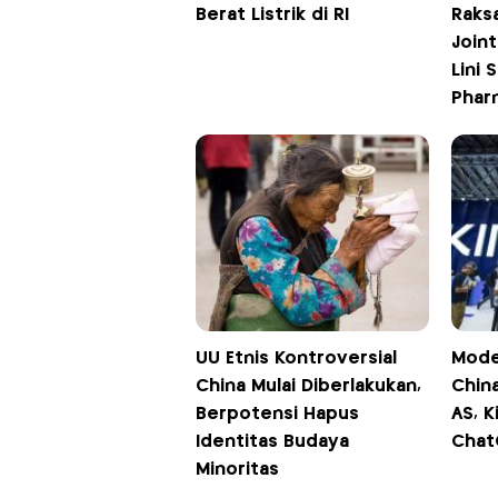
Berat Listrik di RI
Raks
Join
Lini 
Phar
UU Etnis Kontroversial
Mode
China Mulai Diberlakukan,
Chin
Berpotensi Hapus
AS, K
Identitas Budaya
Chat
Minoritas