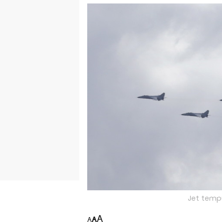
Jet tempu
A
A
A