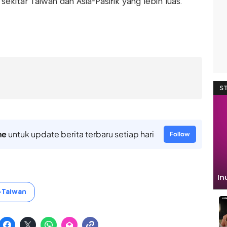
sekitar Taiwan dan Asia-Pasifik yang lebih luas.
ne
untuk update berita terbaru setiap hari
Follow
-Taiwan