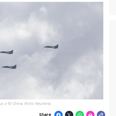
r J-10 China. (Foto: Reuters)
Share