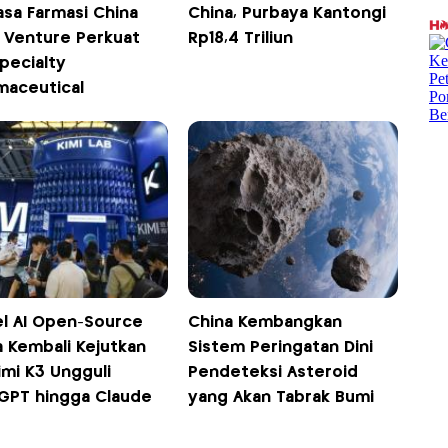
asa Farmasi China
China, Purbaya Kantongi
t Venture Perkuat
Rp18,4 Triliun
Specialty
maceutical
l AI Open-Source
China Kembangkan
a Kembali Kejutkan
Sistem Peringatan Dini
imi K3 Ungguli
Pendeteksi Asteroid
GPT hingga Claude
yang Akan Tabrak Bumi