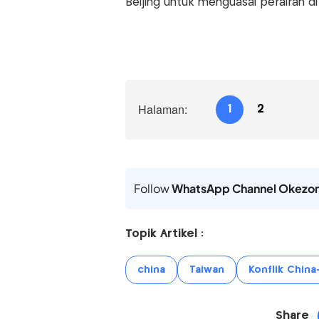
Beijing untuk menguasai perairan di 
Halaman:
1
2
Follow
WhatsApp Channel Okezo
Topik Artikel :
china
Taiwan
Konflik China
Share