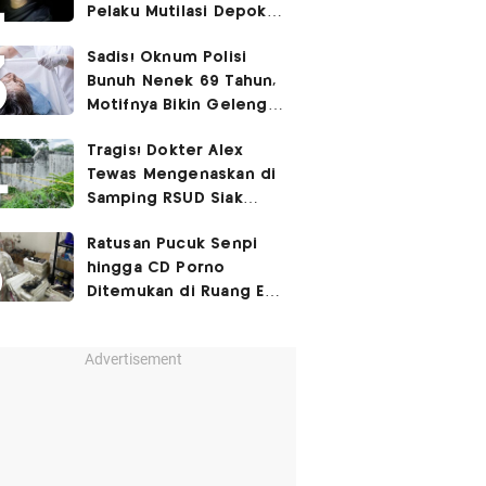
Pelaku Mutilasi Depok:
Murka Digerayangi
Sadis! Oknum Polisi
Korban di Kontrakan
Bunuh Nenek 69 Tahun,
Motifnya Bikin Geleng
Kepala
Tragis! Dokter Alex
Tewas Mengenaskan di
Samping RSUD Siak
Akibat Suntikan
Ratusan Pucuk Senpi
Rocuronium
hingga CD Porno
Ditemukan di Ruang Eks
Ketua Yayasan Sekolah
Advertisement