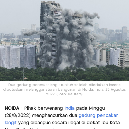
Dua gedung pencakar langit runtuh setelah diledakkan karena
diputuskan melanggar aturan bangunan di Noida, India, 28 Agustus
2022. (Foto: Reuters)
NOIDA
- Pihak berwenang
India
pada Minggu
(28/8/2022) menghancurkan dua
gedung pencakar
langit
yang dibangun secara ilegal di dekat Ibu Kota