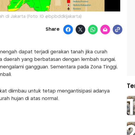
h di Jakarta (Foto: IG @bpbddkijakarta)
Share
ngah dapat terjadi gerakan tanah jika curah
da daerah yang berbatasan dengan lembah sungai,
ng mengalami gangguan. Sementara pada Zona Tinggi,
bali.
Te
kat diimbau untuk tetap mengantisipasi adanya
rah hujan di atas normal.