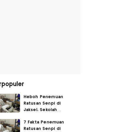
rpopuler
Heboh Penemuan
Ratusan Senpi di
Jaksel, Sekolah
Tegaskan Tak Ada
7 Fakta Penemuan
Kegiatan Eskul
Ratusan Senpi di
Menembak