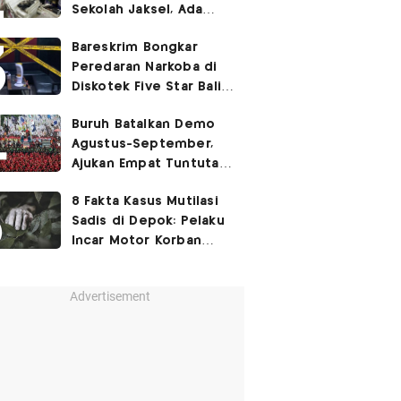
Sekolah Jaksel, Ada
Dugaan Narkoba hingga
Bareskrim Bongkar
Ruang Bunker
Peredaran Narkoba di
Diskotek Five Star Bali,
Ini Penampakannya!
Buruh Batalkan Demo
Agustus-September,
Ajukan Empat Tuntutan
ke Pemerintah
8 Fakta Kasus Mutilasi
Sadis di Depok: Pelaku
Incar Motor Korban
hingga Motif Terungkap
Advertisement