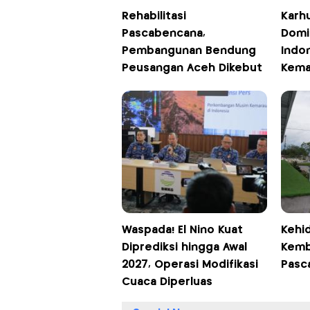
Rehabilitasi
Karh
Pascabencana,
Domi
Pembangunan Bendung
Indo
Peusangan Aceh Dikebut
Kema
Waspada! El Nino Kuat
Kehi
Diprediksi hingga Awal
Kemb
2027, Operasi Modifikasi
Pasc
Cuaca Diperluas