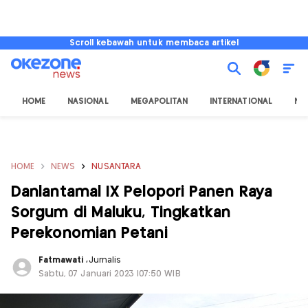
Scroll kebawah untuk membaca artikel
HOME
NASIONAL
MEGAPOLITAN
INTERNATIONAL
NU
HOME
NEWS
NUSANTARA
Danlantamal IX Pelopori Panen Raya
Sorgum di Maluku, Tingkatkan
Perekonomian Petani
Fatmawati
,
Jurnalis
Sabtu, 07 Januari 2023 |07:50 WIB