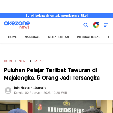
Scroll kebawah untuk membaca artikel
HOME
NASIONAL
MEGAPOLITAN
INTERNATIONAL
NU
HOME
NEWS
JABAR
Puluhan Pelajar Terlibat Tawuran di
Majalengka, 5 Orang Jadi Tersangka
Inin Nastain
,
Jurnalis
Kamis, 02 Februari 2023 |19:20 WIB