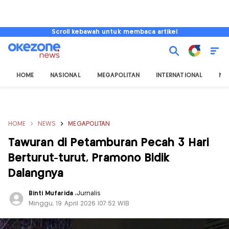
Scroll kebawah untuk membaca artikel
HOME
NASIONAL
MEGAPOLITAN
INTERNATIONAL
NU
HOME
NEWS
MEGAPOLITAN
Tawuran di Petamburan Pecah 3 Hari
Berturut-turut, Pramono Bidik
Dalangnya
Binti Mufarida
,
Jurnalis
Minggu, 19 April 2026 |07:52 WIB