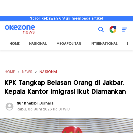
Scroll kebawah untuk membaca artikel
HOME
NASIONAL
MEGAPOLITAN
INTERNATIONAL
NU
HOME
NEWS
NASIONAL
KPK Tangkap Belasan Orang di Jakbar,
Kepala Kantor Imigrasi Ikut Diamankan
Nur Khabibi
,
Jurnalis
Rabu, 03 Juni 2026 |13:01 WIB