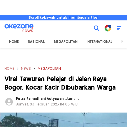
Scroll kebawah untuk membaca artikel
HOME
NASIONAL
MEGAPOLITAN
INTERNATIONAL
NU
HOME
NEWS
MEGAPOLITAN
Viral Tawuran Pelajar di Jalan Raya
Bogor, Kocar Kacir Dibubarkan Warga
Putra Ramadhani Astyawan
,
Jurnalis
Jum'at, 03 Februari 2023 |14:08 WIB