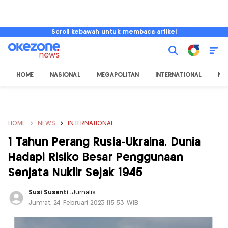
Scroll kebawah untuk membaca artikel
HOME
NASIONAL
MEGAPOLITAN
INTERNATIONAL
NU
HOME
NEWS
INTERNATIONAL
1 Tahun Perang Rusia-Ukraina, Dunia
Hadapi Risiko Besar Penggunaan
Senjata Nuklir Sejak 1945
Susi Susanti
,
Jurnalis
Jum'at, 24 Februari 2023 |15:53 WIB