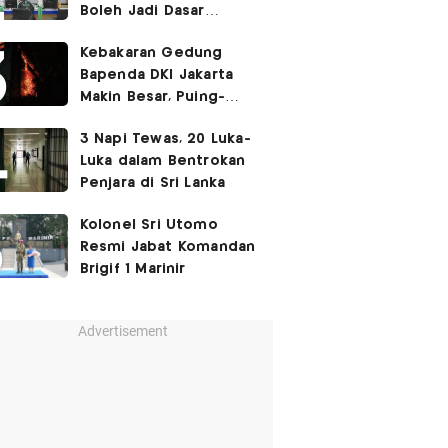
Boleh Jadi Dasar
Perbedaan Kualitas
Kebakaran Gedung
Layanan Kesehatan
Bapenda DKI Jakarta
Makin Besar, Puing-
Puing Berjatuhan
3 Napi Tewas, 20 Luka-
Luka dalam Bentrokan
Penjara di Sri Lanka
Kolonel Sri Utomo
Resmi Jabat Komandan
Brigif 1 Marinir
Advertisement