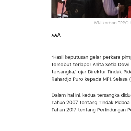
WNI korban TPPO ti
A
A
A
"Hasil keputusan gelar perkara pi
tersebut terlapor Anita Setia Dewi
tersangka," ujar Direktur Tindak P
Rahardjo Puro kepada MPI, Selasa (
Dalam hal ini, kedua tersangka did
Tahun 2007 tentang Tindak Pidana
Tahun 2017 tentang Perlindungan Pe