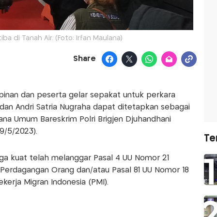
ba di Tanah Air. (Foto: Irfan Maulana)
Share
mpinan dan peserta gelar sepakat untuk perkara
 dan Andri Satria Nugraha dapat ditetapkan sebagai
idana Umum Bareskrim Polri Brigjen Djuhandhani
9/5/2023).
Te
uga kuat telah melanggar Pasal 4 UU Nomor 21
 Perdagangan Orang dan/atau Pasal 81 UU Nomor 18
kerja Migran Indonesia (PMI).