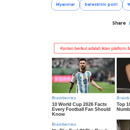
Myanmar
bareskrim polri
W
Share