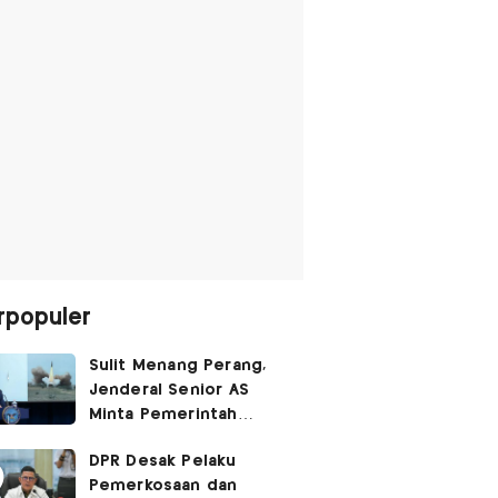
rpopuler
Sulit Menang Perang,
Jenderal Senior AS
Minta Pemerintah
Trump Cari Jalan Damai
DPR Desak Pelaku
Lawan Iran
Pemerkosaan dan