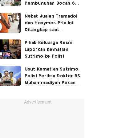
Pembunuhan Bocah 6
Tahun di Tapsel
Nekat Jualan Tramadol
Dihukum Seumur Hidup
dan Hexymer, Pria Ini
Ditangkap saat
Transaksi di Parkiran
Pihak Keluarga Resmi
Laporkan Kematian
Sutrimo ke Polisi
Usut Kematian Sutrimo,
Polisi Periksa Dokter RS
Muhammadiyah Pekan
Depan
Advertisement