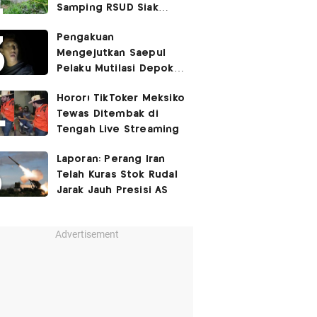
Samping RSUD Siak
Akibat Suntikan
Pengakuan
Rocuronium
Mengejutkan Saepul
Pelaku Mutilasi Depok:
Murka Digerayangi
Horor! TikToker Meksiko
Korban di Kontrakan
Tewas Ditembak di
Tengah Live Streaming
Laporan: Perang Iran
Telah Kuras Stok Rudal
Jarak Jauh Presisi AS
Advertisement