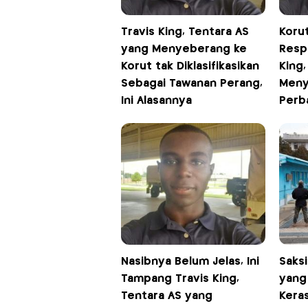
Travis King, Tentara AS
Korut
yang Menyeberang ke
Resp
Korut tak Diklasifikasikan
King,
Sebagai Tawanan Perang,
Meny
Ini Alasannya
Perb
Nasibnya Belum Jelas, Ini
Saksi
Tampang Travis King,
yang
Tentara AS yang
Kera