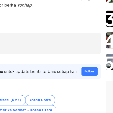
or berita
Yonhap
.
ne
untuk update berita terbaru setiap hari
Follow
isasi (DMZ)
korea utara
merika Serikat - Korea Utara