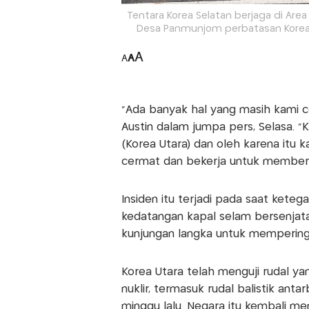
Tentara Korea Selatan berjaga di Area
Desa Panmunjom perbatasan Korea Se
A
A
A
"Ada banyak hal yang masih kami co
Austin dalam jumpa pers, Selasa. 
(Korea Utara) dan oleh karena itu 
cermat dan bekerja untuk memberi 
Insiden itu terjadi pada saat ket
kedatangan kapal selam bersenjatak
kunjungan langka untuk memperingat
Korea Utara telah menguji rudal 
nuklir, termasuk rudal balistik an
minggu lalu. Negara itu kembali me