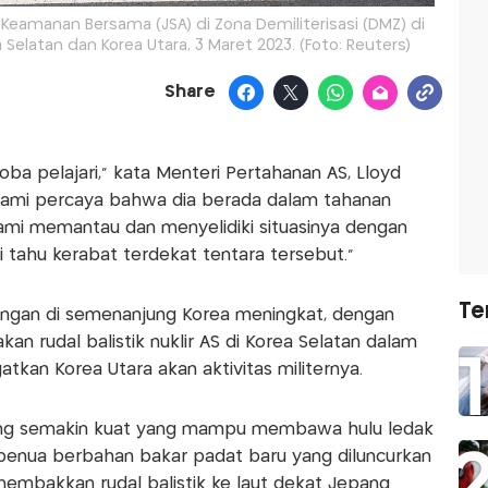
 Keamanan Bersama (JSA) di Zona Demiliterisasi (DMZ) di
latan dan Korea Utara, 3 Maret 2023. (Foto: Reuters)
Share
ba pelajari," kata Menteri Pertahanan AS, Lloyd
"Kami percaya bahwa dia berada dalam tahanan
kami memantau dan menyelidiki situasinya dengan
tahu kerabat terdekat tentara tersebut."
Te
egangan di semenanjung Korea meningkat, dengan
an rudal balistik nuklir AS di Korea Selatan dalam
kan Korea Utara akan aktivitas militernya.
yang semakin kuat yang mampu membawa hulu ledak
tarbenua berbahan bakar padat baru yang diluncurkan
nembakkan rudal balistik ke laut dekat Jepang