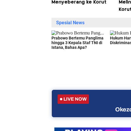
Menyeberang ke Korut
Meli
Koru
LIVE NOW
Okezo