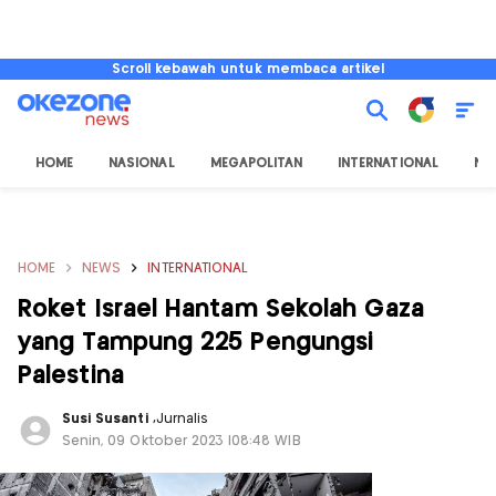
Scroll kebawah untuk membaca artikel
HOME
NASIONAL
MEGAPOLITAN
INTERNATIONAL
NU
HOME
NEWS
INTERNATIONAL
Roket Israel Hantam Sekolah Gaza
yang Tampung 225 Pengungsi
Palestina
Susi Susanti
,
Jurnalis
Senin, 09 Oktober 2023 |08:48 WIB