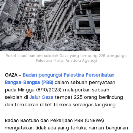
Roket Israel hantam sekolah Gaza yang tampung 225 pengungsi
Palestina (Foto: Anadolu Agency)
GAZA
–
Badan pengungsi Palestina Perserikatan
Bangsa-Bangsa (PBB)
dalam sebuah pernyataan
pada Minggu (8/10/2023) melaporkan sebuah
sekolah di
Jalur Gaza
tempat 225 orang berlindung
dari tembakan roket terkena serangan langsung.
Badan Bantuan dan Pekerjaan PBB (UNRWA)
mengatakan tidak ada yang terluka, namun bangunan