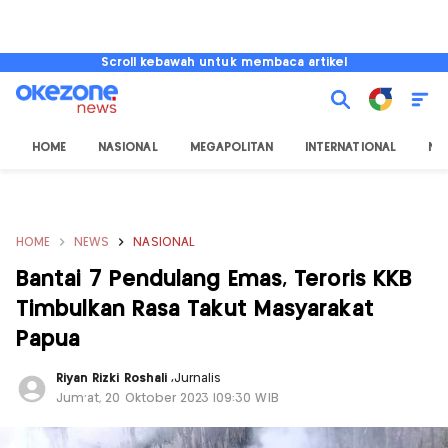
Scroll kebawah untuk membaca artikel
HOME
NASIONAL
MEGAPOLITAN
INTERNATIONAL
NU
HOME
NEWS
NASIONAL
Bantai 7 Pendulang Emas, Teroris KKB
Timbulkan Rasa Takut Masyarakat
Papua
Riyan Rizki Roshali
,
Jurnalis
Jum'at, 20 Oktober 2023 |09:30 WIB