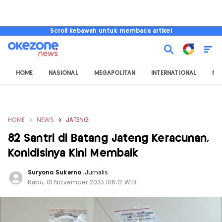
Scroll kebawah untuk membaca artikel
HOME
NASIONAL
MEGAPOLITAN
INTERNATIONAL
NU
HOME
NEWS
JATENG
82 Santri di Batang Jateng Keracunan,
Konidisinya Kini Membaik
Suryono Sukarno
,
Jurnalis
Rabu, 01 November 2023 |08:12 WIB