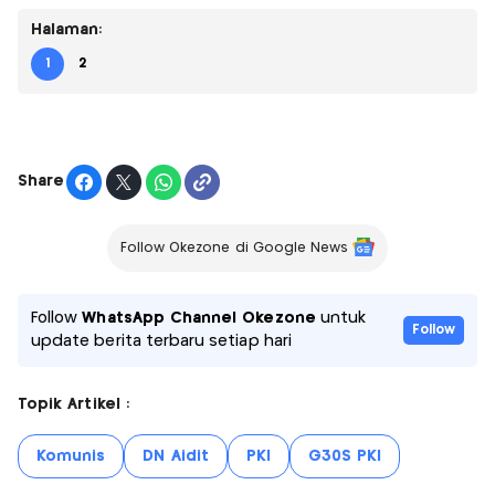
Halaman:
1
2
Share
Follow Okezone di Google News
Follow
WhatsApp Channel Okezone
untuk
Follow
update berita terbaru setiap hari
Topik Artikel :
Komunis
DN Aidit
PKI
G30S PKI