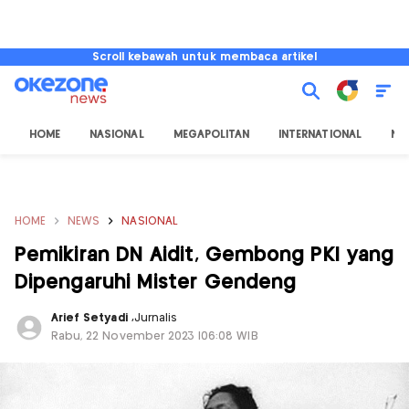
Scroll kebawah untuk membaca artikel
HOME
NASIONAL
MEGAPOLITAN
INTERNATIONAL
NU
HOME
NEWS
NASIONAL
Pemikiran DN Aidit, Gembong PKI yang
Dipengaruhi Mister Gendeng
Arief Setyadi
,
Jurnalis
Rabu, 22 November 2023 |06:08 WIB