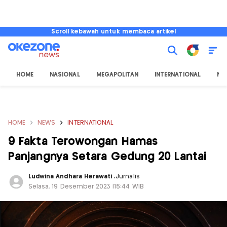
Scroll kebawah untuk membaca artikel
HOME
NASIONAL
MEGAPOLITAN
INTERNATIONAL
NU
HOME
NEWS
INTERNATIONAL
9 Fakta Terowongan Hamas
Panjangnya Setara Gedung 20 Lantai
Ludwina Andhara Herawati
,
Jurnalis
Selasa, 19 Desember 2023 |15:44 WIB