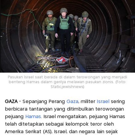
Pasukan Israel saat berada di dalam terowongan yang menjadi
benteng Hamas dalam gerilya melawan pasukan zionis. (Foto:
Static.jewishnews)
GAZA
- Sepanjang Perang
Gaza
, militer
Israel
sering
berbicara tantangan yang ditimbulkan terowongan
pejuang
Hamas
. Israel mengatakan, pejuang Hamas
telah ditetapkan sebagai kelompok teror oleh
Amerika Serikat (AS), Israel, dan negara lain sejak