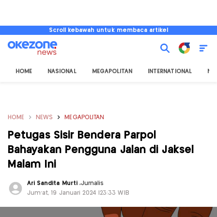
Scroll kebawah untuk membaca artikel
HOME
NASIONAL
MEGAPOLITAN
INTERNATIONAL
NU
HOME
NEWS
MEGAPOLITAN
Petugas Sisir Bendera Parpol
Bahayakan Pengguna Jalan di Jaksel
Malam Ini
Ari Sandita Murti
,
Jurnalis
Jum'at, 19 Januari 2024 |23:33 WIB