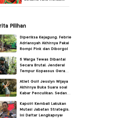
sejarah Piala Dunia?
ita Pilihan
Diperiksa Kejagung, Febrie
Adriansyah Akhirnya Pakai
Rompi Pink dan Diborgol
5 Warga Tewas Dibantai
Secara Brutal, Jenderal
Tempur Kopassus Geram
Turun Tangan Kejar KKB
Atlet Golf Jesslyn Wijaya
Akhirnya Buka Suara soal
Kabar Penculikan, Sedang
Liburan di Bangkok
Kapolri Kembali Lakukan
Mutasi Jabatan Strategis,
Ini Daftar Lengkapnya!