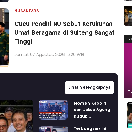
NUSANTARA
Cucu Pendiri NU Sebut Kerukunan
Umat Beragama di Sulteng Sangat
Tinggi
Jum'at 07 Agustus 2026 13:20 WIB
Lihat Selengkapnya
Momen Kapolri
dan Jaksa Agung
Duduk
Berdampingan di
Terbongkar! Ini
IPDN