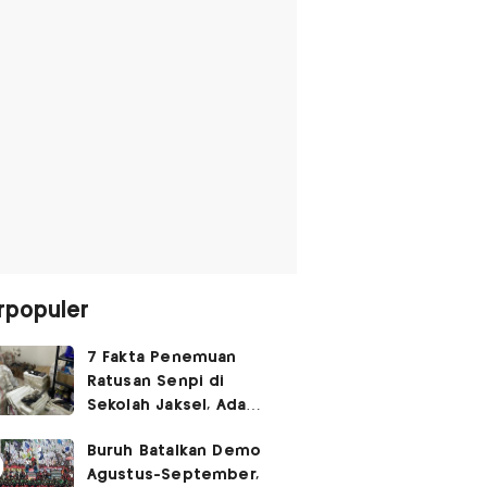
rpopuler
7 Fakta Penemuan
Ratusan Senpi di
Sekolah Jaksel, Ada
Dugaan Narkoba hingga
Buruh Batalkan Demo
Ruang Bunker
Agustus-September,