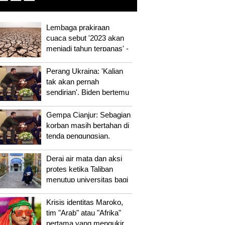
Lembaga prakiraan
cuaca sebut '2023 akan
menjadi tahun terpanas' -
bakal sering kekeringan
dan merebaknya
Perang Ukraina: 'Kalian
penyakit, kata ahli
tak akan pernah
sendirian', Biden bertemu
Zelensky di Washington,
Putin: Rusia tak bisa
Gempa Cianjur: Sebagian
disalahkan
korban masih bertahan di
tenda pengungsian,
‘terkatung-katung’ untuk
memulai hidup normal
Derai air mata dan aksi
protes ketika Taliban
menutup universitas bagi
perempuan di Afghanistan
Krisis identitas Maroko,
tim "Arab" atau "Afrika"
pertama yang mengukir