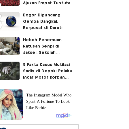
Ajukan Empat Tuntutan
ke Pemerintah
Bogor Diguncang
Gempa Dangkal,
Berpusat di Darat!
Heboh Penemuan
Ratusan Senpi di
Jaksel, Sekolah
Tegaskan Tak Ada
8 Fakta Kasus Mutilasi
Kegiatan Eskul
Sadis di Depok: Pelaku
Menembak
Incar Motor Korban
hingga Motif Terungkap