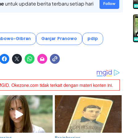
ne
untuk update berita terbaru setiap hari
Follow
abowo-Gibran
Ganjar Pranowo
pdip