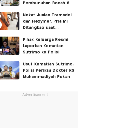
Pembunuhan Bocah 6
Tahun di Tapsel
Nekat Jualan Tramadol
Dihukum Seumur Hidup
dan Hexymer, Pria Ini
Ditangkap saat
Transaksi di Parkiran
Pihak Keluarga Resmi
Laporkan Kematian
Sutrimo ke Polisi
Usut Kematian Sutrimo,
Polisi Periksa Dokter RS
Muhammadiyah Pekan
Depan
Advertisement