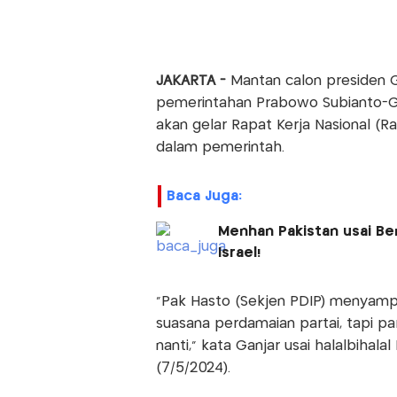
JAKARTA -
Mantan calon presiden Ga
pemerintahan Prabowo Subianto-G
akan gelar Rapat Kerja Nasional (R
dalam pemerintah.
Baca Juga:
Menhan Pakistan usai Ben
Israel!
"Pak Hasto (Sekjen PDIP) menyampa
suasana perdamaian partai, tapi p
nanti," kata Ganjar usai halalbihala
(7/5/2024).