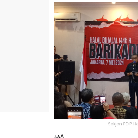
Sekjen PDIP Ha
A
A
A