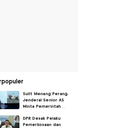
rpopuler
Sulit Menang Perang,
Jenderal Senior AS
Minta Pemerintah
Trump Cari Jalan Damai
DPR Desak Pelaku
Lawan Iran
Pemerkosaan dan