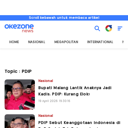
Scroll kebawah untuk membaca artikel
HOME
NASIONAL
MEGAPOLITAN
INTERNATIONAL
NU
Topic : PDIP
Nasional
Bupati Malang Lantik Anaknya Jadi
Kadis, PDIP: Kurang Elok!
19 April 2026 19:30:16
Nasional
PDIP Sebut Keanggotaan Indonesia di