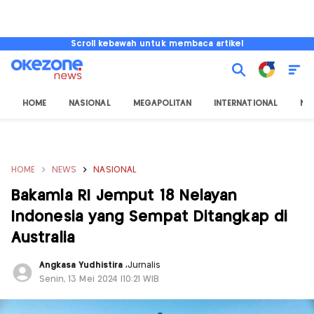
Scroll kebawah untuk membaca artikel
HOME
NASIONAL
MEGAPOLITAN
INTERNATIONAL
NU
HOME
NEWS
NASIONAL
Bakamla RI Jemput 18 Nelayan
Indonesia yang Sempat Ditangkap di
Australia
Angkasa Yudhistira
,
Jurnalis
Senin, 13 Mei 2024 |10:21 WIB