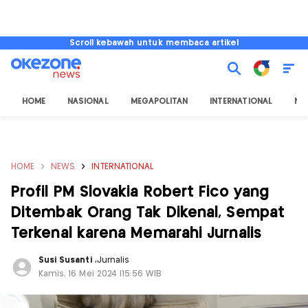
Scroll kebawah untuk membaca artikel
HOME
NASIONAL
MEGAPOLITAN
INTERNATIONAL
NU
HOME
NEWS
INTERNATIONAL
Profil PM Slovakia Robert Fico yang
Ditembak Orang Tak Dikenal, Sempat
Terkenal karena Memarahi Jurnalis
Susi Susanti
,
Jurnalis
Kamis, 16 Mei 2024 |15:56 WIB